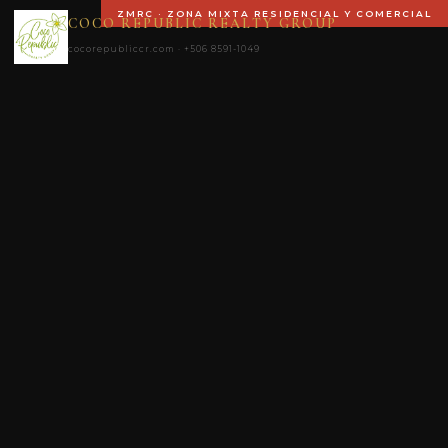
ZMRC · ZONA MIXTA RESIDENCIAL Y COMERCIAL
COCO REPUBLIC REALTY GROUP
cocorepubliccr.com · +506 8591-1049