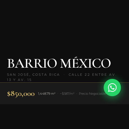
BARRIO MÉXICO
SAN JOSÉ, COSTA RICA · CALLE 22 ENTRE AV.
13 Y AV. 15
$850,000
·
1,448.79 m²
· ~$587/m² · Precio Negociable
1,448
3